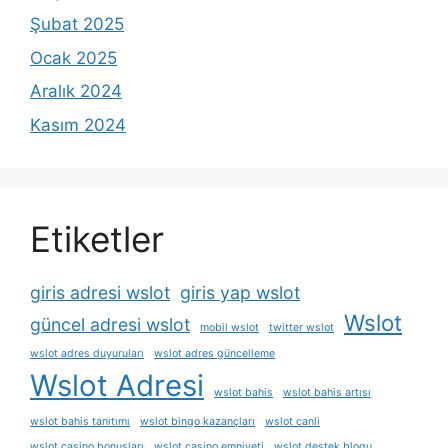
Şubat 2025
Ocak 2025
Aralık 2024
Kasım 2024
Etiketler
giris adresi wslot
giris yap wslot
Wslot
güncel adresi wslot
mobil wslot
twitter wslot
wslot adres duyuruları
wslot adres güncelleme
Wslot Adresi
wslot bahis
wslot bahis artısı
wslot bahis tanıtımı
wslot bingo kazançları
wslot canli
wslot casino bonusları
wslot casino emniyeti
wslot destek blogu