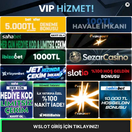
×
WSLOT GİRİŞ İÇİN TIKLAYINIZ!