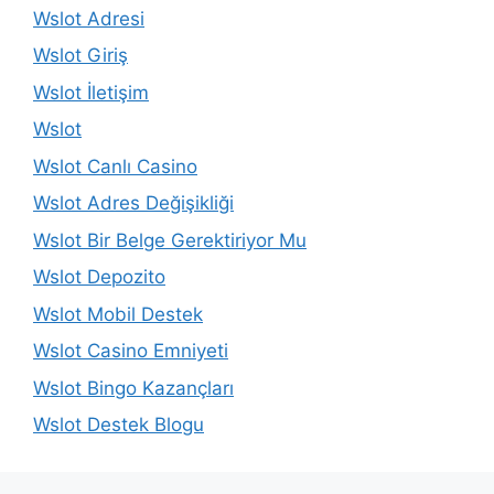
Wslot Adresi
Wslot Giriş
Wslot İletişim
Wslot
Wslot Canlı Casino
Wslot Adres Değişikliği
Wslot Bir Belge Gerektiriyor Mu
Wslot Depozito
Wslot Mobil Destek
Wslot Casino Emniyeti
Wslot Bingo Kazançları
Wslot Destek Blogu