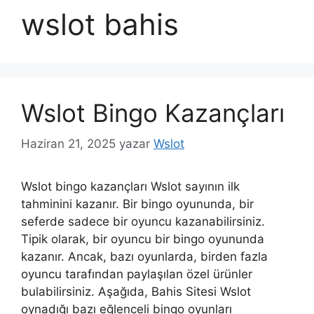
wslot bahis
Wslot Bingo Kazançları
Haziran 21, 2025
yazar
Wslot
Wslot bingo kazançları Wslot sayının ilk
tahminini kazanır. Bir bingo oyununda, bir
seferde sadece bir oyuncu kazanabilirsiniz.
Tipik olarak, bir oyuncu bir bingo oyununda
kazanır. Ancak, bazı oyunlarda, birden fazla
oyuncu tarafından paylaşılan özel ürünler
bulabilirsiniz. Aşağıda, Bahis Sitesi Wslot
oynadığı bazı eğlenceli bingo oyunları