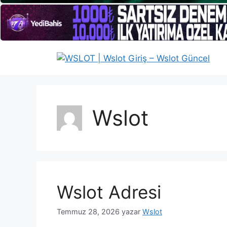
İçeriğe
atla
Wslot
Wslot Adresi
Temmuz 28, 2026
yazar
Wslot