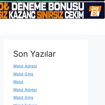
Son Yazılar
Wslot Adresi
Wslot Giriş
Wslot
Wslot Adresi
Wslot Giriş