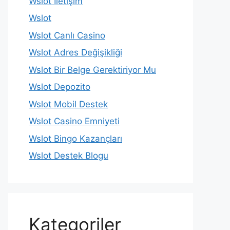
Wslot İletişim
Wslot
Wslot Canlı Casino
Wslot Adres Değişikliği
Wslot Bir Belge Gerektiriyor Mu
Wslot Depozito
Wslot Mobil Destek
Wslot Casino Emniyeti
Wslot Bingo Kazançları
Wslot Destek Blogu
Kategoriler