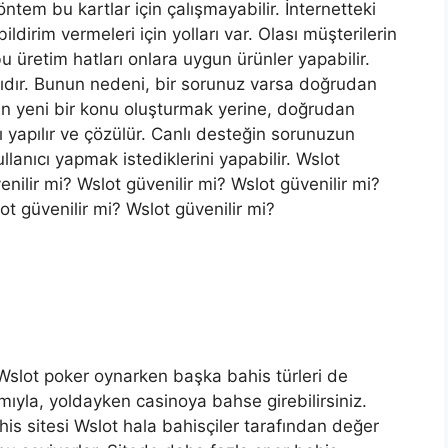
öntem bu kartlar için çalışmayabilir. İnternetteki
ildirim vermeleri için yolları var. Olası müşterilerin
e bu üretim hatları onlara uygun ürünler yapabilir.
rklıdır. Bunun nedeni, bir sorunuz varsa doğrudan
çin yeni bir konu oluşturmak yerine, doğrudan
 yapılır ve çözülür. Canlı desteğin sorunuzun
llanıcı yapmak istediklerini yapabilir. Wslot
enilir mi? Wslot güvenilir mi? Wslot güvenilir mi?
ot güvenilir mi? Wslot güvenilir mi?
z.Wslot poker oynarken başka bahis türleri de
mıyla, yoldayken casinoya bahse girebilirsiniz.
 sitesi Wslot hala bahisçiler tarafından değer