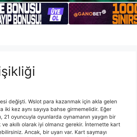
ikliği
dresi değişti. Wslot para kazanmak için akla gelen
a iki kez aynı sayıya bahse girmemelidir. Eğer
u, 21 oyuncuyla oyunlarda oynamanın yaygın bir
ve akıllı olarak iyi olmanız gerekir. İnternette kart
ebilirsiniz. Ancak, bir uyarı var. Kart saymayı