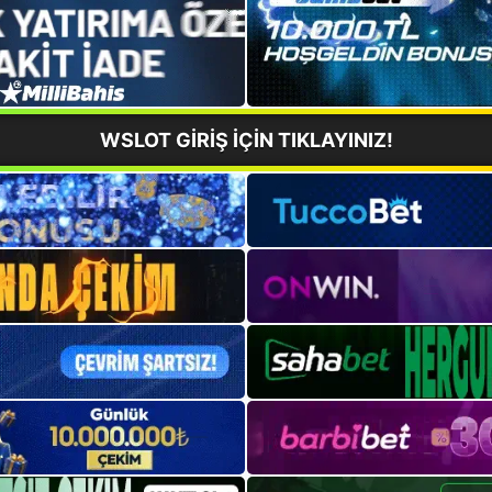
WSLOT GİRİŞ İÇİN TIKLAYINIZ!