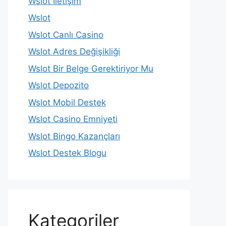
Wslot İletişim
Wslot
Wslot Canlı Casino
Wslot Adres Değişikliği
Wslot Bir Belge Gerektiriyor Mu
Wslot Depozito
Wslot Mobil Destek
Wslot Casino Emniyeti
Wslot Bingo Kazançları
Wslot Destek Blogu
Kategoriler