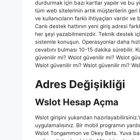
durdurmak için bazı kartlar yapılır ve bu y
tüm web sitelerinin artık müşterilerin geri b
ve kullanıcıların farklı ihtiyaçları vardır v
Canlı destek hattının yeni giriş adresi fa
her şeyi yazabilmenizdir. Teknik destek i
sistemle konuşun. Operasyonlar daha hızlı
cevabını bulması 10-15 dakika sürebilir. Ku
güvenilir mi? Wslot güvenilir mi? Wslot güv
Wslot güvenilir mi? Wslot güvenilir mi? Wsl
Adres Değişikliği
Wslot Hesap Açma
Wslot girişini yukarıdan hazırlayabilirsini
uygulamalısınız. Bir mobil programın yardı
Wslot Tongammon ve Okey Bets. Yuva bahis