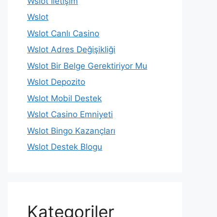
Wslot İletişim
Wslot
Wslot Canlı Casino
Wslot Adres Değişikliği
Wslot Bir Belge Gerektiriyor Mu
Wslot Depozito
Wslot Mobil Destek
Wslot Casino Emniyeti
Wslot Bingo Kazançları
Wslot Destek Blogu
Kategoriler