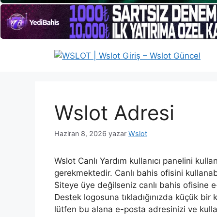
İçeriğe
atla
Wslot Adresi
Haziran 8, 2026
yazar
Wslot
Wslot Canlı Yardım kullanıcı panelini kulla
gerekmektedir. Canlı bahis ofisini kullana
Siteye üye değilseniz canlı bahis ofisine 
Destek logosuna tıkladığınızda küçük bir ku
lütfen bu alana e-posta adresinizi ve kull