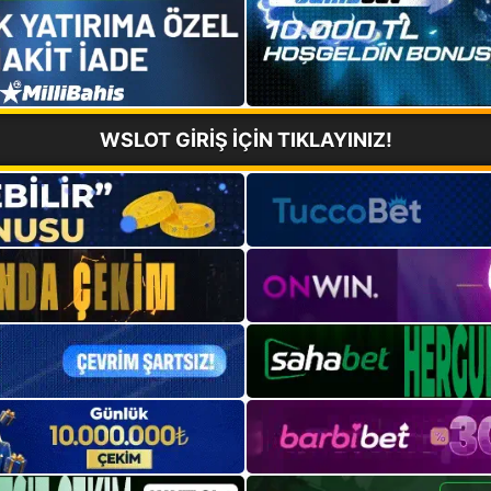
WSLOT GİRİŞ İÇİN TIKLAYINIZ!