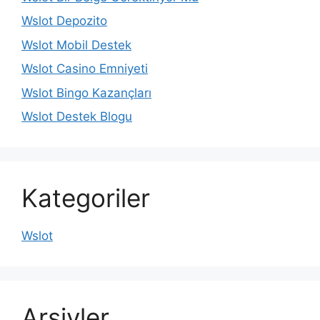
Wslot Depozito
Wslot Mobil Destek
Wslot Casino Emniyeti
Wslot Bingo Kazançları
Wslot Destek Blogu
Kategoriler
Wslot
Arşivler