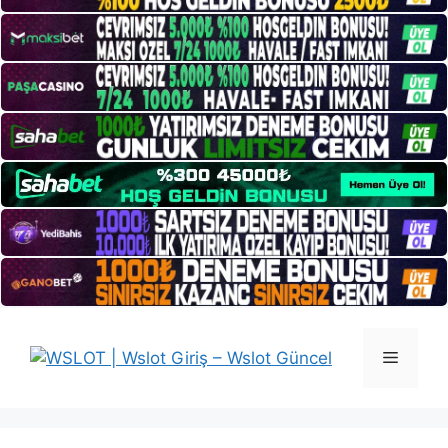
İçeriğe
atla
Menü