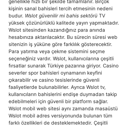
genellikle hızlı bir şekilde tamamlanır. Birçok
kişinin sanal bahisleri tercih etmesinin nedeni
budur.
Wslot güvenilir mi bahis sektörü
TV
yüksek çözünürlüklü kalitede yayın yapmaktadır.
Wslot sitesinden kazandığınız para anında
hesabınıza aktarılacaktır. Bu sürecin süresi web
sitenizin iş yüküne göre farklılık gösterecektir.
Para yatırma veya çekme sistemini seçme
seçeneğiniz vardır. Wslot, kullanıcılarına çeşitli
fırsatlar sunarak Türkiye pazarına giriyor. Casino
severler spor bahisleri oynamanın keyfini
çıkarabilir ve casino tesislerinde güvenli
faaliyetlerde bulunabilirler. Ayrıca Wslot tv,
kullanıcıların bahislerini endişe duymadan takip
edebilmeleri için güvenli bir platform sağlar.
Wslot mobil web sitesi aynı zamanda masaüstü
Wslot mobil adres versiyonunda bulunan tüm
farklı özellikleri de desteklemektedir. Çeşitli