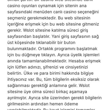
casino oyunları oynamak için sitenin ana
sayfasındaki menüden canlı casino seçeneğini
seçmeniz gerekmektedir. Bu web sitesinin
içeriğine erişmek için bu web sitesine gitmeniz
gerekir. Wslot sitesine katılma süreci giriş
sayfasından başlatılır. Yani giriş sayfasının sağ
üst köşesinde tıklanabilir bir buton
bulunmaktadır. Ortaklık programını başlatmak
için bu düğmeye tıklayın. Ayrıca üyelik işlemleri
anında tamamlanabilmektedir. Hesaba erişmek
için lütfen adınızı, şifrenizi ve cinsiyetinizi
belirtin. Ülke ve para birimi hakkında bilgiye
ihtiyacınız var. Bu, tüm bilgilerin eksiksiz olarak
sağlanması gerektiği anlamına gelir. Wslot
sitesine üye olma süreci birkaç aşamaya
ayrılmıştır. Ayrıca site üzerinden gerekli bilgilerin
girilmesinin ardından hemen ödeme