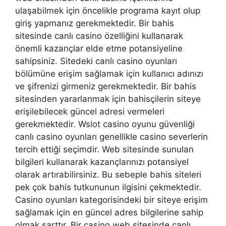
ulaşabilmek için öncelikle programa kayıt olup
giriş yapmanız gerekmektedir. Bir bahis
sitesinde canlı casino özelliğini kullanarak
önemli kazançlar elde etme potansiyeline
sahipsiniz. Sitedeki canlı casino oyunları
bölümüne erişim sağlamak için kullanıcı adınızı
ve şifrenizi girmeniz gerekmektedir. Bir bahis
sitesinden yararlanmak için bahisçilerin siteye
erişilebilecek güncel adresi vermeleri
gerekmektedir. Wslot casino oyunu güvenliği
canlı casino oyunları genellikle casino severlerin
tercih ettiği seçimdir. Web sitesinde sunulan
bilgileri kullanarak kazançlarınızı potansiyel
olarak artırabilirsiniz. Bu sebeple bahis siteleri
pek çok bahis tutkununun ilgisini çekmektedir.
Casino oyunları kategorisindeki bir siteye erişim
sağlamak için en güncel adres bilgilerine sahip
olmak şarttır. Bir casino web sitesinde canlı