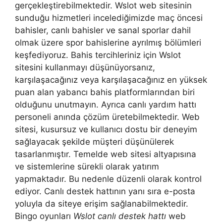
gerçekleştirebilmektedir. Wslot web sitesinin
sunduğu hizmetleri incelediğimizde maç öncesi
bahisler, canlı bahisler ve sanal sporlar dahil
olmak üzere spor bahislerine ayrılmış bölümleri
keşfediyoruz. Bahis tercihleriniz için Wslot
sitesini kullanmayı düşünüyorsanız,
karşılaşacağınız veya karşılaşacağınız en yüksek
puan alan yabancı bahis platformlarından biri
olduğunu unutmayın. Ayrıca canlı yardım hattı
personeli anında çözüm üretebilmektedir. Web
sitesi, kusursuz ve kullanıcı dostu bir deneyim
sağlayacak şekilde müşteri düşünülerek
tasarlanmıştır. Temelde web sitesi altyapısına
ve sistemlerine sürekli olarak yatırım
yapmaktadır. Bu nedenle düzenli olarak kontrol
ediyor. Canlı destek hattının yanı sıra e-posta
yoluyla da siteye erişim sağlanabilmektedir.
Bingo oyunları
Wslot canlı destek hattı
web