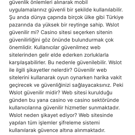
güvenlik önlemleri alınarak mobil
uygulamalarınız güvenli bir şekilde kullanılabilir.
Şu anda dünya çapında birçok ülke gibi Türkiye
pazarında da yüksek bir reytinge sahip. Wslot
güvenilir mi? Casino sitesi seçerken sitenin
güvenilirliğini göz önünde bulundurmak çok
önemlidir. Kullanıcılar güvenilmez web
sitelerinden gelir elde ederken zorluklarla
karşılaşabilirler. Bu nedenle güvenilebilir. Wslot
ile ilgili şikayetler nelerdir? Güvenilir web
sitelerini kullanarak oyun oynarken harika vakit
geçirecek ve güvenliğinizi sağlayacaksınız. Peki
Wslot güvenilir midir? Web sitesi kurulduğu
günden bu yana casino ve casino sektöründe
kullanıcılarına güvenilir hizmetler sunmaktadır.
Wslot neden şikayet ediyor? Web sitesinde
yapılan tüm işlemler şifreleme sistemi
kullanılarak güvence altına alınmaktadır.