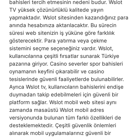
bahisleri tercih etmesinin nedeni budur. Wslot
TV yüksek çözünürlüklü kalitede yayın
yapmaktadır. Wslot sitesinden kazandığınız para
anında hesabınıza aktarılacaktır. Bu sürecin
süresi web sitenizin iş yüküne göre farklılık
gösterecektir. Para yatırma veya çekme
sistemini seçme seçeneğiniz vardır. Wslot,
kullanıcılarına çeşitli fırsatlar sunarak Türkiye
pazarına giriyor. Casino severler spor bahisleri
oynamanın keyfini çıkarabilir ve casino
tesislerinde güvenli faaliyetlerde bulunabilirler.
Ayrıca Wslot tv, kullanıcıların bahislerini endişe
duymadan takip edebilmeleri için güvenli bir
platform sağlar. Wslot mobil web sitesi aynı
zamanda masaüstü Wslot mobil adres
versiyonunda bulunan tüm farklı özellikleri de
desteklemektedir. Çeşitli güvenlik önlemleri
alınarak mobil uygulamalarınız güvenli bir