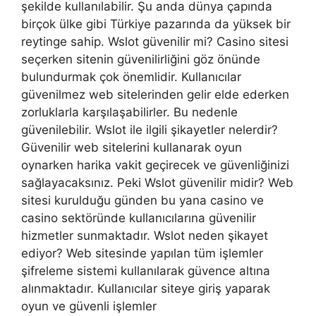
şekilde kullanılabilir. Şu anda dünya çapında
birçok ülke gibi Türkiye pazarında da yüksek bir
reytinge sahip. Wslot güvenilir mi? Casino sitesi
seçerken sitenin güvenilirliğini göz önünde
bulundurmak çok önemlidir. Kullanıcılar
güvenilmez web sitelerinden gelir elde ederken
zorluklarla karşılaşabilirler. Bu nedenle
güvenilebilir. Wslot ile ilgili şikayetler nelerdir?
Güvenilir web sitelerini kullanarak oyun
oynarken harika vakit geçirecek ve güvenliğinizi
sağlayacaksınız. Peki Wslot güvenilir midir? Web
sitesi kurulduğu günden bu yana casino ve
casino sektöründe kullanıcılarına güvenilir
hizmetler sunmaktadır. Wslot neden şikayet
ediyor? Web sitesinde yapılan tüm işlemler
şifreleme sistemi kullanılarak güvence altına
alınmaktadır. Kullanıcılar siteye giriş yaparak
oyun ve güvenli işlemler