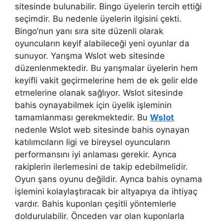
sitesinde bulunabilir. Bingo üyelerin tercih ettiği
seçimdir. Bu nedenle üyelerin ilgisini çekti.
Bingo’nun yanı sıra site düzenli olarak
oyuncuların keyif alabileceği yeni oyunlar da
sunuyor. Yarışma Wslot web sitesinde
düzenlenmektedir. Bu yarışmalar üyelerin hem
keyifli vakit geçirmelerine hem de ek gelir elde
etmelerine olanak sağlıyor. Wslot sitesinde
bahis oynayabilmek için üyelik işleminin
tamamlanması gerekmektedir. Bu
Wslot
nedenle Wslot web sitesinde bahis oynayan
katılımcıların ligi ve bireysel oyuncuların
performansını iyi anlaması gerekir. Ayrıca
rakiplerin ilerlemesini de takip edebilmelidir.
Oyun şans oyunu değildir. Ayrıca bahis oynama
işlemini kolaylaştıracak bir altyapıya da ihtiyaç
vardır. Bahis kuponları çeşitli yöntemlerle
doldurulabilir. Önceden var olan kuponlarla