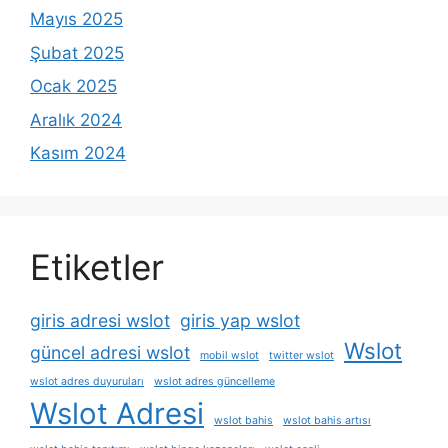
Mayıs 2025
Şubat 2025
Ocak 2025
Aralık 2024
Kasım 2024
Etiketler
giris adresi wslot
giris yap wslot
Wslot
güncel adresi wslot
mobil wslot
twitter wslot
wslot adres duyuruları
wslot adres güncelleme
Wslot Adresi
wslot bahis
wslot bahis artısı