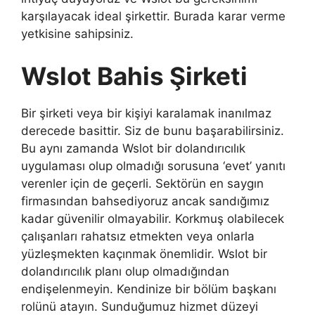
karşılayacak ideal şirkettir. Burada karar verme
yetkisine sahipsiniz.
Wslot Bahis Şirketi
Bir şirketi veya bir kişiyi karalamak inanılmaz
derecede basittir. Siz de bunu başarabilirsiniz.
Bu aynı zamanda Wslot bir dolandırıcılık
uygulaması olup olmadığı sorusuna ‘evet’ yanıtı
verenler için de geçerli. Sektörün en saygın
firmasından bahsediyoruz ancak sandığımız
kadar güvenilir olmayabilir. Korkmuş olabilecek
çalışanları rahatsız etmekten veya onlarla
yüzleşmekten kaçınmak önemlidir. Wslot bir
dolandırıcılık planı olup olmadığından
endişelenmeyin. Kendinize bir bölüm başkanı
rolünü atayın. Sunduğumuz hizmet düzeyi