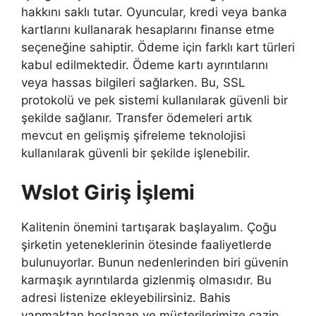
hakkını saklı tutar. Oyuncular, kredi veya banka
kartlarını kullanarak hesaplarını finanse etme
seçeneğine sahiptir. Ödeme için farklı kart türleri
kabul edilmektedir. Ödeme kartı ayrıntılarını
veya hassas bilgileri sağlarken. Bu, SSL
protokolü ve pek sistemi kullanılarak güvenli bir
şekilde sağlanır. Transfer ödemeleri artık
mevcut en gelişmiş şifreleme teknolojisi
kullanılarak güvenli bir şekilde işlenebilir.
Wslot Giriş İşlemi
Kalitenin önemini tartışarak başlayalım. Çoğu
şirketin yeteneklerinin ötesinde faaliyetlerde
bulunuyorlar. Bunun nedenlerinden biri güvenin
karmaşık ayrıntılarda gizlenmiş olmasıdır. Bu
adresi listenize ekleyebilirsiniz. Bahis
yapmaktan hoşlanan ve müşterilerimize cazip