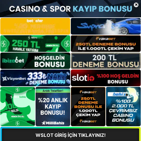
×
WSLOT GİRİŞ İÇİN TIKLAYINIZ!