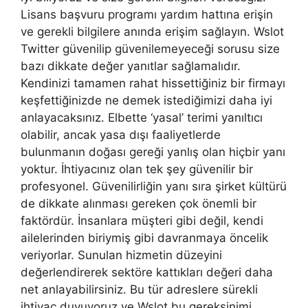
Lisans başvuru programı yardım hattına erişin
ve gerekli bilgilere anında erişim sağlayın. Wslot
Twitter güvenilip güvenilemeyeceği sorusu size
bazı dikkate değer yanıtlar sağlamalıdır.
Kendinizi tamamen rahat hissettiğiniz bir firmayı
keşfettiğinizde ne demek istediğimizi daha iyi
anlayacaksınız. Elbette ‘yasal’ terimi yanıltıcı
olabilir, ancak yasa dışı faaliyetlerde
bulunmanın doğası gereği yanlış olan hiçbir yanı
yoktur. İhtiyacınız olan tek şey güvenilir bir
profesyonel. Güvenilirliğin yanı sıra şirket kültürü
de dikkate alınması gereken çok önemli bir
faktördür. İnsanlara müşteri gibi değil, kendi
ailelerinden biriymiş gibi davranmaya öncelik
veriyorlar. Sunulan hizmetin düzeyini
değerlendirerek sektöre kattıkları değeri daha
net anlayabilirsiniz. Bu tür adreslere sürekli
ihtiyaç duyuyoruz ve Wslot bu gereksinimi