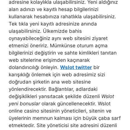
adresine kolaylıkla ulaşabilirsiniz. Yeni aldığınız
alan adınızı ve kayıtlı hesap bilgilerinizi
kullanarak hesabınıza rahatlıkla ulaşabilirsiniz.
Tek tıkla yeni kayıtlı adresinize anında
ulaşabilirsiniz. Ülkemizde bahis
oynayabileceğiniz aynı web sitesini ziyaret
etmenizi öneririz. Mümkünse oturum açma
bilgilerinizi değiştirin ve sahte kimlikleri tanıtan
web sitelerine erişimden kaçınarak
dolandırıcılığı önleyin.
Wslot twitter
bir
karışıklığı önlemek için web adresimiz sizi
doğrudan şirketin ana web sitesine
yönlendirecektir. Bağlantılar, adlardaki
değişiklikleri yansıtacak şekilde düzenli
Wslot
yeni bonuslar
olarak güncellenecektir. Wslot
online casino sitesinin yöneticileri, sitenin ve
üyelerinin memnun kalması için büyük çaba sarf
etmektedir. Site yöneticisi site adresini düzenli